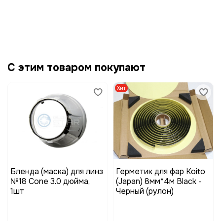
С этим товаром покупают
Хит
Бленда (маска) для линз
Герметик для фар Koito
№18 Cone 3.0 дюйма,
(Japan) 8мм*4м Black -
1шт
Черный (рулон)