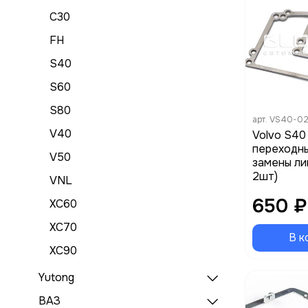
C30
FH
S40
S60
S80
арт.
VS40-0
V40
Volvo S40
переходны
V50
замены ли
2шт)
VNL
650 ₽
XC60
XC70
В к
XC90
Yutong
ВАЗ