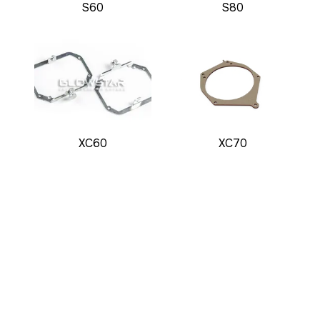
S60
S80
XC60
XC70