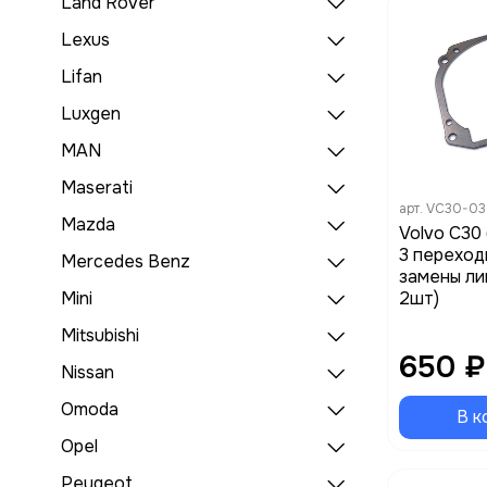
Land Rover
Lexus
Lifan
Luxgen
MAN
Maserati
арт.
VC30-03
Mazda
Volvo C30
3 переход
Mercedes Benz
замены ли
2шт)
Mini
Mitsubishi
650 ₽
Nissan
Omoda
В к
Opel
Peugeot