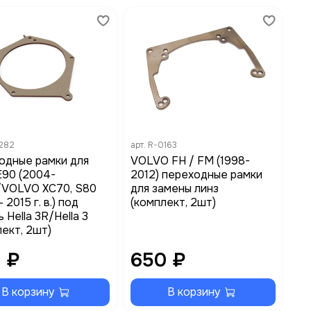
282
арт.
R-0163
одные рамки для
VOLVO FH / FM (1998-
90 (2004-
2012) переходные рамки
/VOLVO XC70, S80
для замены линз
 2015 г. в.) под
(комплект, 2шт)
 Hella 3R/Hella 3
ект, 2шт)
 ₽
650 ₽
В корзину
В корзину