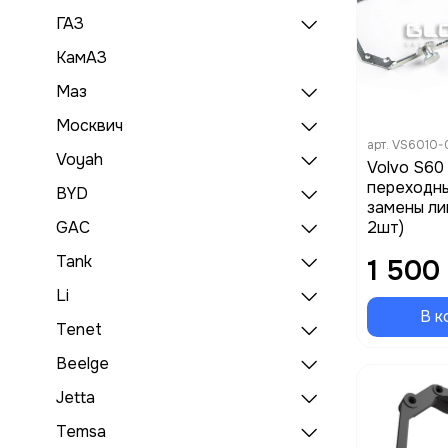
ГАЗ
КамАЗ
Маз
Москвич
арт.
VS6010-
Voyah
Volvo S60
переходны
BYD
замены ли
2шт)
GAC
Tank
1 500
Li
В к
Tenet
Beelge
Jetta
Temsa