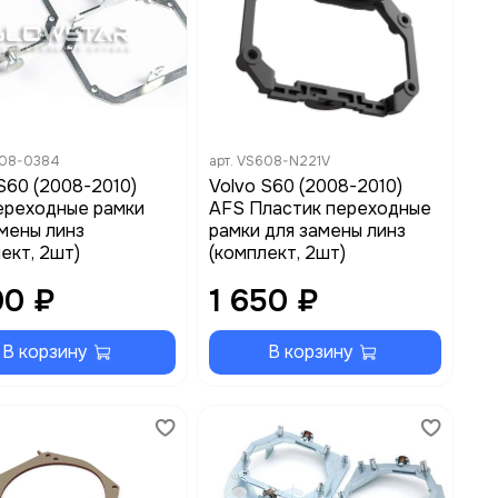
08-0384
арт.
VS608-N221V
S60 (2008-2010)
Volvo S60 (2008-2010)
ереходные рамки
AFS Пластик переходные
мены линз
рамки для замены линз
ект, 2шт)
(комплект, 2шт)
00 ₽
1 650 ₽
В корзину
В корзину