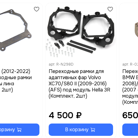
арт.
R-N298D
арт.
R-0
3 (2012-2022)
Переходные рамки для
Перех
ходные рамки
адаптивных фар Volvo
BMW E
ы линз
XC70/S80 II (2009-2016)
2008)
, 2шт)
(AFS) под модуль Hella 3R
(2007 -
(Комплект, 2шт)
модуль
(Компл
4 500 ₽
650
орзину
В корзину