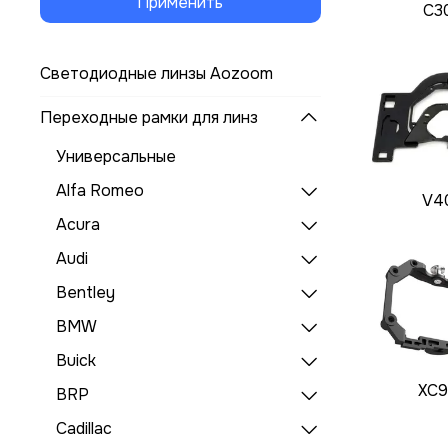
Применить
C3
Светодиодные линзы Aozoom
Переходные рамки для линз
Универсальные
Alfa Romeo
V4
Acura
Audi
Bentley
BMW
Buick
XC9
BRP
Cadillac