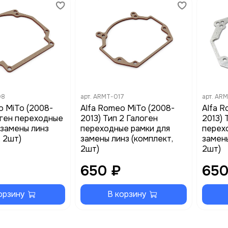
08
арт.
ARMT-017
арт.
ARM
o MiTo (2008-
Alfa Romeo MiTo (2008-
Alfa R
оген переходные
2013) Тип 2 Галоген
2013) 
 замены линз
переходные рамки для
перех
, 2шт)
замены линз (комплект,
замены
2шт)
2шт)
650 ₽
650
орзину
В корзину