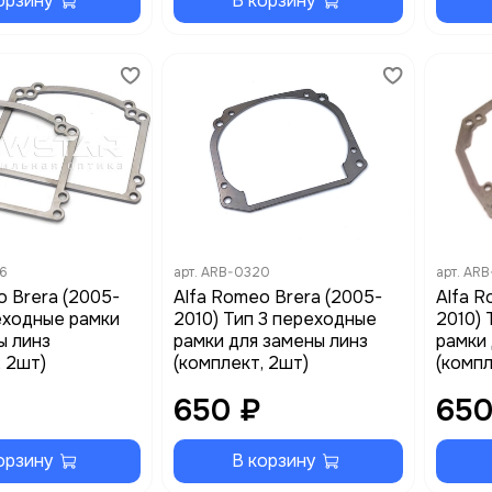
орзину
В корзину
6
арт.
ARB-0320
арт.
ARB
o Brera (2005-
Alfa Romeo Brera (2005-
Alfa R
еходные рамки
2010) Тип 3 переходные
2010) 
ы линз
рамки для замены линз
рамки 
, 2шт)
(комплект, 2шт)
(компл
650 ₽
650
орзину
В корзину