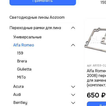
Применить
15
Светодиодные линзы Aozoom
Переходные рамки для линз
Универсальные
Alfa Romeo
159
Brera
арт.
AR159-0
Giulietta
Alfa Rome
2008) пер
MiTo
для замен
(комплект
Acura
650 ₽
Audi
Bentley