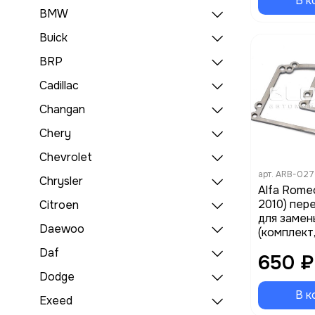
В к
BMW
Buick
BRP
Cadillac
Changan
Chery
Chevrolet
арт.
ARB-027
Chrysler
Alfa Rome
2010) пер
Citroen
для замен
Daewoo
(комплект
Daf
650 ₽
Dodge
В к
Exeed