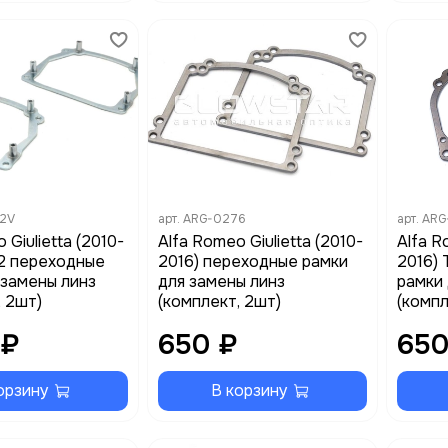
2V
арт.
ARG-0276
арт.
ARG
 Giulietta (2010-
Alfa Romeo Giulietta (2010-
Alfa R
 2 переходные
2016) переходные рамки
2016) 
 замены линз
для замены линз
рамки 
, 2шт)
(комплект, 2шт)
(компл
 ₽
650 ₽
650
орзину
В корзину