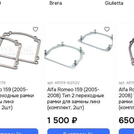
9
Brera
Giulietta
276
арт.
AR159-N252V
арт.
AR1
o 159 (2005-
Alfa Romeo 159 (2005-
Alfa R
еходные рамки
2008) Тип 2 переходные
2008)
ы линз
рамки для замены линз
рамки 
, 2шт)
(комплект, 2шт)
(компл
1 500 ₽
650