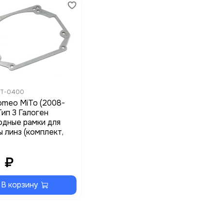
T-0400
omeo MiTo (2008-
Тип 3 Галоген
одные рамки для
 линз (комплект,
 ₽
В корзину