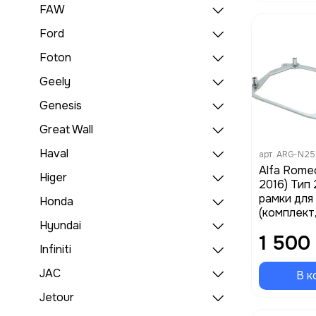
FAW
Ford
Foton
Geely
Genesis
Great Wall
Haval
арт.
ARG-N25
Alfa Romeo
Higer
2016) Тип
рамки для
Honda
(комплект
Hyundai
1 500
Infiniti
JAC
В к
Jetour