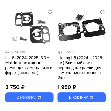
арт.
R-N073V
арт.
R-1418D
Li L6 (2024-2025) 3.0 +
Lixiang L6 (2024 - 2025
Matrix переходные
г.в.) Ближний свет
рамки для замены линз в
переходные рамки для
фарах (комплект)
замены линз (комплект,
2шт)
3 750 ₽
1 950 ₽
В корзину
В корзину