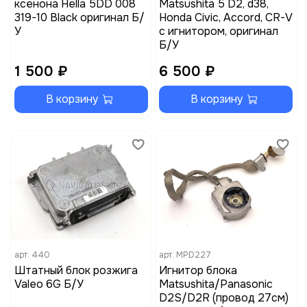
ксенона Hella 5DD 008
Matsushita 5 D2, d38,
319-10 Black оригинал Б/
Honda Civic, Accord, CR-V
У
с игнитором, оригинал
Б/У
1 500 ₽
6 500 ₽
В корзину
В корзину
арт.
440
арт.
MPD227
Штатный блок розжига
Игнитор блока
Valeo 6G Б/У
Matsushita/Panasonic
D2S/D2R (провод 27см)