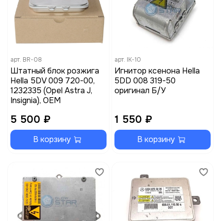
арт.
BR-08
арт.
IK-10
Штатный блок розжига
Игнитор ксенона Hella
Hella 5DV 009 720-00,
5DD 008 319-50
1232335 (Opel Astra J,
оригинал Б/У
Insignia), OEM
5 500 ₽
1 550 ₽
В корзину
В корзину