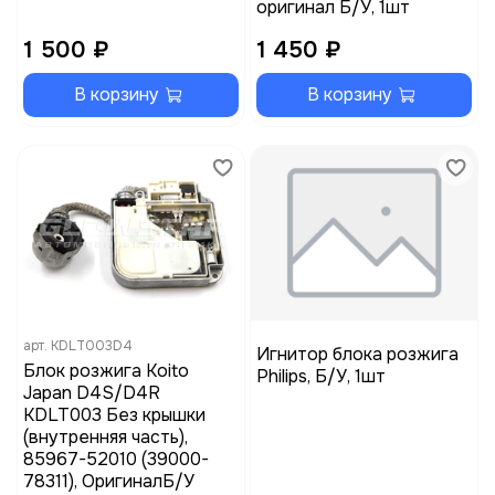
оригинал Б/У, 1шт
1 500 ₽
1 450 ₽
В корзину
В корзину
арт.
KDLT003D4
Игнитор блока розжига
Блок розжига Koito
Philips, Б/У, 1шт
Japan D4S/D4R
KDLT003 Без крышки
(внутренняя часть),
85967-52010 (39000-
78311), ОригиналБ/У