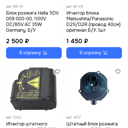
арт.
BR-01
арт.
IB-05
Блок розжига Hella 5DV
Игнитор блока
009 000-00, 1100V
Matsushita/Panasonic
DC/85V AC 35W
D2S/D2R (провод 40см)
Germany, Б/У
оригинал Б/У, 1шт
2 500 ₽
1 450 ₽
В корзину
В корзину
арт.
1032
арт.
407
Игнитор штатного
Штатный блок розжига