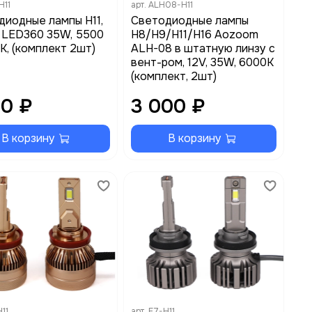
H11
арт.
ALH08-H11
диодные лампы H11,
Светодиодные лампы
 LED360 35W, 5500
H8/H9/H11/H16 Aozoom
K, (комплект 2шт)
ALH-08 в штатную линзу с
вент-ром, 12V, 35W, 6000K
(комплект, 2шт)
50 ₽
3 000 ₽
В корзину
В корзину
11
арт.
F7-H11