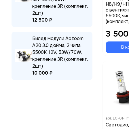
H8/H9/H1
крепление 3R (комплект,
с вентиля
2шт)
5500K, чи
12 500 ₽
(комплект
3 500
Билед модули Aozoom
A20 3.0 дюйма, 2 чипа,
В к
5500K, 12V, 53W/70W,
крепление 3R (комплект,
2шт)
10 000 ₽
арт.
LC-01-H1
Светодиод