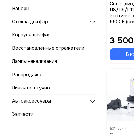
Cветодио
Наборы
H8/H9/H11/
вентилято
5500K (ко
Стекла для фар
Корпуса для фар
3 500
Восстановленные отражатели
В к
Лампы накаливания
Распродажа
Линзы поштучно
Автоаксессуары
Запчасти
арт.
S3-H11