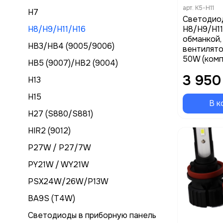
арт.
K5-H11
H7
Светодио
H8/H9/H11/H16
H8/H9/H11/
обманкой,
HB3/HB4 (9005/9006)
вентилято
50W (комп
HB5 (9007)/HB2 (9004)
3 950
H13
H15
В к
H27 (S880/S881)
HIR2 (9012)
P27W / P27/7W
PY21W / WY21W
PSX24W/26W/P13W
BA9S (T4W)
Светодиоды в приборную панель