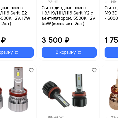
арт.
Y2-H11
арт.
M9-
дные лампы
Светодиодные лампы
Cвето
H16 Sariti E2
H8/H9/H11/H16 Sariti Y2 с
M9 3D
6000K, 12V, 17W
вентилятором, 5500K, 12V
- 6000
, 2шт)
55W (комплект, 2шт)
 ₽
3 500 ₽
1 7
орзину
В корзину
арт.
E5-H8/H11
арт.
T3-H