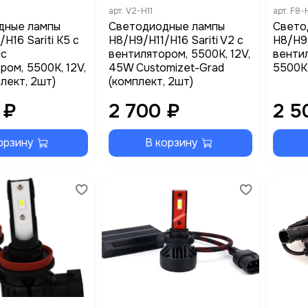
арт.
V2-H11
арт.
F8-H
дные лампы
Cветодиодные лампы
Cвето
H16 Sariti K5 с
H8/H9/H11/H16 Sariti V2 с
H8/H9/
 с
вентилятором, 5500К, 12V,
вентил
ром, 5500K, 12V,
45W Customizet-Grad
5500K 
лект, 2шт)
(комплект, 2шт)
 ₽
2 700 ₽
2 5
орзину
В корзину