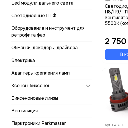
Led модули дальнего света
Светодио
H8/H9/H11/
Светодиодные ПТФ
вентилято
5500K (ко
Оборудование и инструмент для
ретрофита фар
2 750
Обманки, декодеры, драйвера
В к
Электрика
Адаптеры крепления ламп
Ксенон, биксенон
Биксеноновые линзы
Вентиляция
Парктроники Parkmaster
арт.
E4S-H11