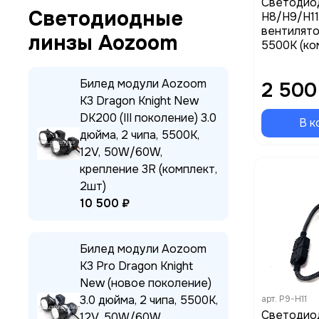
Светодио
Светодиодные
H8/H9/H11/
вентилято
линзы Aozoom
5500K (ко
Билед модули Aozoom
2 500
K3 Dragon Knight New
DK200 (III поколение) 3.0
В к
дюйма, 2 чипа, 5500K,
12V, 50W/60W,
крепление 3R (комплект,
2шт)
10 500 ₽
Билед модули Aozoom
K3 Pro Dragon Knight
New (новое поколение)
3.0 дюйма, 2 чипа, 5500K,
арт.
P9-H11
Cветодио
12V, 50W/60W,