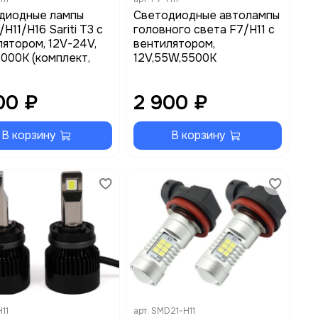
диодные лампы
Светодиодные автолампы
H11/H16 Sariti T3 с
головного света F7/H11 с
ятором, 12V-24V,
вентилятором,
000K (комплект,
12V,55W,5500K
00 ₽
2 900 ₽
В корзину
В корзину
11
арт.
SMD21-H11