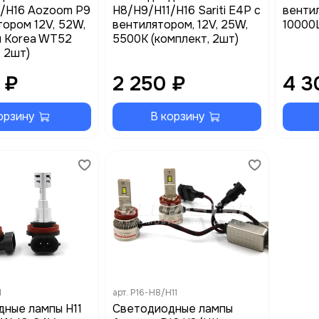
1/H16 Aozoom P9
H8/H9/H11/H16 Sariti E4P с
венти
тором 12V, 52W,
вентилятором, 12V, 25W,
10000
п Korea WT52
5500K (комплект, 2шт)
, 2шт)
 ₽
2 250 ₽
4 3
орзину
В корзину
1
арт.
P16-H8/H11
ные лампы H11
Светодиодные лампы