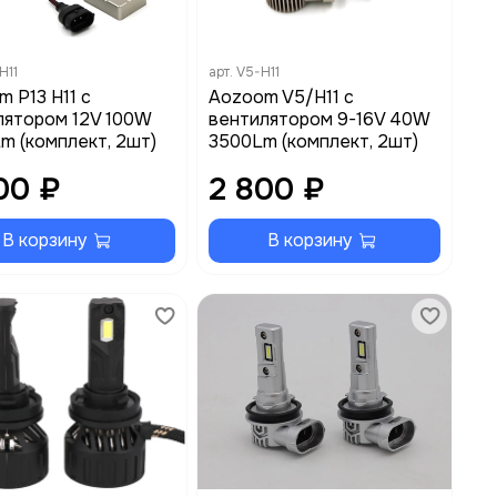
H11
арт.
V5-H11
 P13 H11 с
Aozoom V5/H11 с
лятором 12V 100W
вентилятором 9-16V 40W
m (комплект, 2шт)
3500Lm (комплект, 2шт)
00 ₽
2 800 ₽
В корзину
В корзину