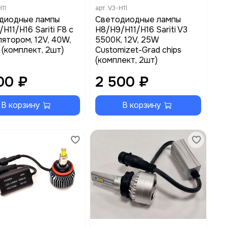
11
арт.
V3-H11
диодные лампы
Светодиодные лампы
H11/H16 Sariti F8 с
H8/H9/H11/H16 Sariti V3
ятором, 12V, 40W,
5500К, 12V, 25W
(комплект, 2шт)
Customizet-Grad chips
(комплект, 2шт)
00 ₽
2 500 ₽
В корзину
В корзину