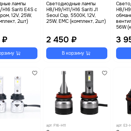
дные лампы
Cветодиодные лампы
Свето
H16 Sariti E4S с
H8/H9/H11/H16 Sariti J1
H8/H9/
ром, 12V, 25W,
Seoul Csp, 5500К, 12V,
обманк
мплект, 2шт)
25W, EMC (комплект, 2шт)
вентил
56W (
 ₽
2 450 ₽
3 9
орзину
В корзину
арт.
F16-H11
арт.
E3-