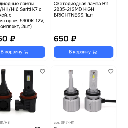
диодные лампы
Светодиодная лампа H11
H11/H16 Sariti K7 с
2835-21SMD HIGH
ой, с
BRIGHTNESS, 1шт
ятором, 5300K, 12V,
комплект, 2шт)
50 ₽
650 ₽
В корзину
В корзину
H11/H8
арт.
SP7-H11