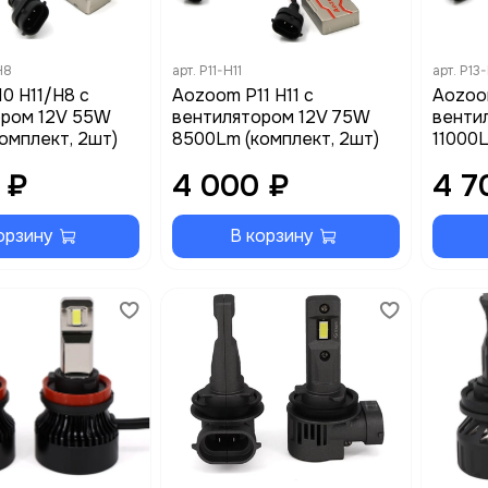
H8
арт.
P11-H11
арт.
P13-
0 H11/H8 с
Aozoom P11 H11 с
Aozoom
ором 12V 55W
вентилятором 12V 75W
венти
омплект, 2шт)
8500Lm (комплект, 2шт)
11000L
 ₽
4 000 ₽
4 7
орзину
В корзину