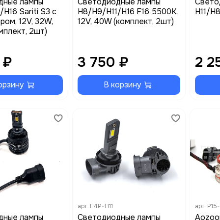
дные лампы
Светодиодные лампы
Свето
H16 Sariti S3 с
H8/H9/H11/H16 F16 5500K,
H11/H8
ром, 12V, 32W,
12V, 40W (комплект, 2шт)
мплект, 2шт)
 ₽
3 750 ₽
2 2
орзину
В корзину
арт.
E4P-H11
арт.
P15
дные лампы
Cветодиодные лампы
Aozoo