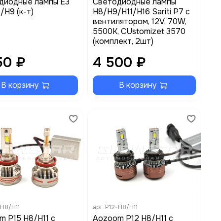
диодные лампы E3
Светодиодные лампы
/H9 (к-т)
H8/H9/H11/H16 Sariti P7 с
вентилятором, 12V, 70W,
5500K, CUstomizet 3570
(комплект, 2шт)
50 ₽
4 500 ₽
В корзину
В корзину
-H8/H11
арт.
P12-H8/H11
m P15 H8/H11 с
Aozoom P12 H8/H11 с