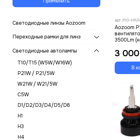
Применить
арт.
P10-H11/
Светодиодные линзы Aozoom
Aozoom P1
вентилят
Переходные рамки для линз
3500Lm (к
Светодиодные автолампы
3 000
T10/T15 (W5W/W16W)
В к
P21W / P21/5W
W21W / W21/5W
C5W
D1/D2/D3/D4/D5/D8
H1
H3
H4