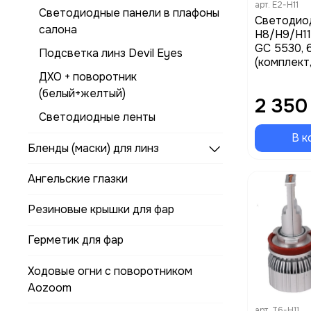
арт.
E2-H11
Светодиодные панели в плафоны
Светодио
салона
H8/H9/H11/
GC 5530, 
Подсветка линз Devil Eyes
(комплект
ДХО + поворотник
(белый+желтый)
2 350
Светодиодные ленты
В к
Бленды (маски) для линз
Ангельские глазки
Резиновые крышки для фар
Герметик для фар
Ходовые огни с поворотником
Aozoom
арт.
T6-H11