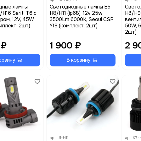
дные лампы
Светодиодные лампы E5
Свето
H16 Sariti T6 с
H8/H11 (ip68), 12v 25w
H8/H9/
ром, 12V, 45W,
3500Lm 6000K, Seoul CSP
вентил
мплект, 2шт)
Y19 (комплект, 2шт)
50W, 6
2шт)
 ₽
1 900 ₽
2 9
орзину
В корзину
арт.
J1-H11
арт.
K7-H