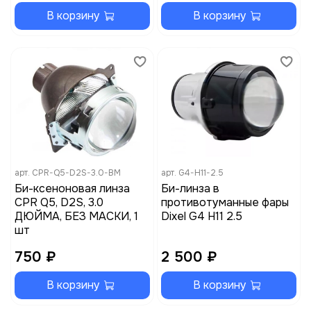
В корзину
В корзину
арт.
CPR-Q5-D2S-3.0-BM
арт.
G4-H11-2.5
Би-ксеноновая линза
Би-линза в
CPR Q5, D2S, 3.0
противотуманные фары
ДЮЙМА, БЕЗ МАСКИ, 1
Dixel G4 H11 2.5
шт
750 ₽
2 500 ₽
В корзину
В корзину