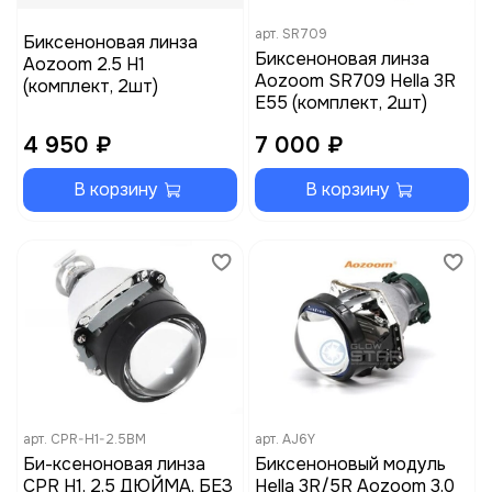
арт.
SR709
Биксеноновая линза
Биксеноновая линза
Aozoom 2.5 H1
Aozoom SR709 Hella 3R
(комплект, 2шт)
E55 (комплект, 2шт)
4 950 ₽
7 000 ₽
В корзину
В корзину
арт.
CPR-H1-2.5BM
арт.
AJ6Y
Би-ксеноновая линза
Биксеноновый модуль
CPR H1, 2.5 ДЮЙМА, БЕЗ
Hella 3R/5R Aozoom 3.0