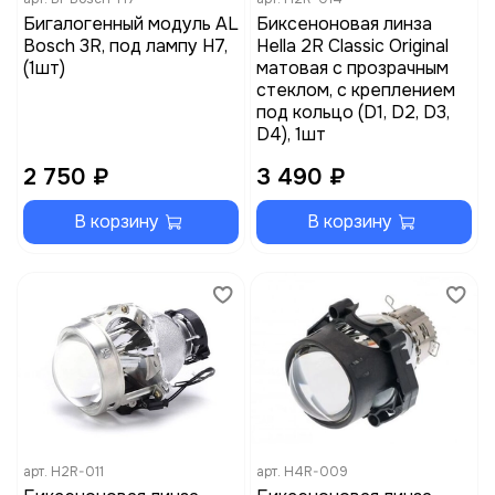
Бигалогенный модуль AL
Биксеноновая линза
Bosch 3R, под лампу H7,
Hella 2R Classic Original
(1шт)
матовая с прозрачным
стеклом, с креплением
под кольцо (D1, D2, D3,
D4), 1шт
2 750 ₽
3 490 ₽
В корзину
В корзину
арт.
H2R-011
арт.
H4R-009