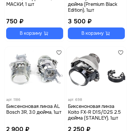
МАСКИ, 1 шт
дюйма (Premium Black
Edition), 1шт
750 ₽
3 500 ₽
В корзину
В корзину
арт.
1186
арт.
698
Биксеноновая линза AL
Биксеноновая линза
Bosch 3R, 3.0 дюйма, 1шт
Koito FX-R D1S/D2S 2.5
дюйма (STANLEY), 1шт
2 900 ₽
2 250 ₽