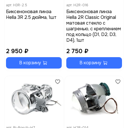
арт.
H3R-2.5
арт.
H2R-016
Биксеноновая линза
Биксеноновая линза
Hella 3R 2.5 дюйма, 1шт
Hella 2R Classic Original
матовая стекло с
шагренью, с креплением
под кольцо (D1, D2, D3,
D4), 1шт
2 950 ₽
2 750 ₽
В корзину
В корзину
арт.
Bi-Bosch-H7
арт.
H2R-014