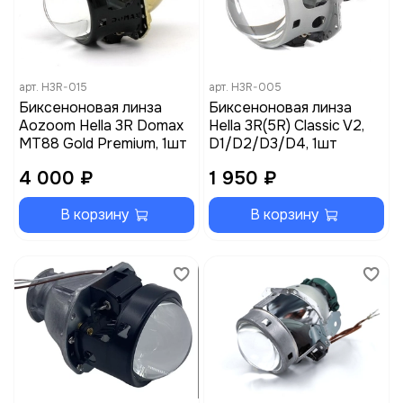
арт.
H3R-015
арт.
H3R-005
Биксеноновая линза
Биксеноновая линза
Aozoom Hella 3R Domax
Hella 3R(5R) Classic V2,
MT88 Gold Premium, 1шт
D1/D2/D3/D4, 1шт
4 000 ₽
1 950 ₽
В корзину
В корзину