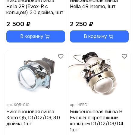
Биксеноновая линза
Биксеноновая линза
Hella 2R (Evox-R с
Hella 4R intemo, 1шт
кольцом), 3.0 дюйма, 1шт
2 500 ₽
2 250 ₽
В корзину
В корзину
арт.
KQ5-010
арт.
HERD1
Биксеноновая линза
Биксеноновая линза H
Koito Q5, D1/D2/D3, 3.0
Evox-R с крепежным
дюйма, 1шт
кольцом D1/D2/D3/D4,
1шт