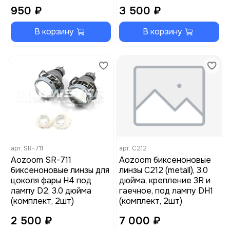
950 ₽
3 500 ₽
В корзину
В корзину
арт.
SR-711
арт.
С212
Aozoom SR-711
Aozoom биксеноновые
биксеноновые линзы для
линзы С212 (metall), 3.0
цоколя фары H4 под
дюйма, крепление 3R и
лампу D2, 3.0 дюйма
гаечное, под лампу DН1
(комплект, 2шт)
(комплект, 2шт)
2 500 ₽
7 000 ₽