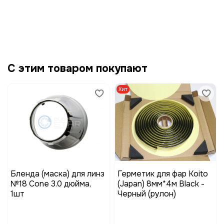
С этим товаром покупают
Хит
Бленда (маска) для линз
Герметик для фар Koito
№18 Cone 3.0 дюйма,
(Japan) 8мм*4м Black -
1шт
Черный (рулон)