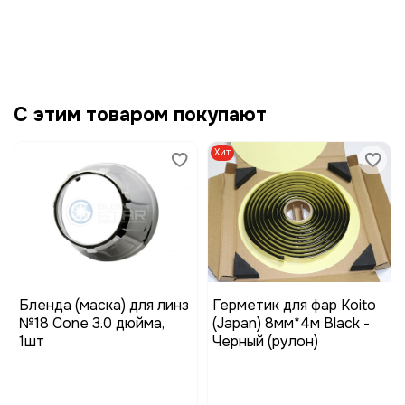
С этим товаром покупают
Хит
Бленда (маска) для линз
Герметик для фар Koito
№18 Cone 3.0 дюйма,
(Japan) 8мм*4м Black -
1шт
Черный (рулон)