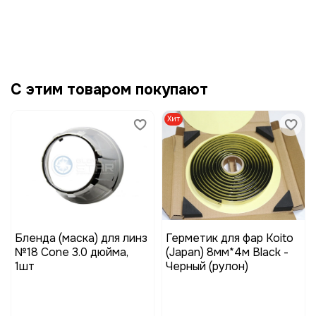
С этим товаром покупают
Хит
Бленда (маска) для линз
Герметик для фар Koito
№18 Cone 3.0 дюйма,
(Japan) 8мм*4м Black -
1шт
Черный (рулон)