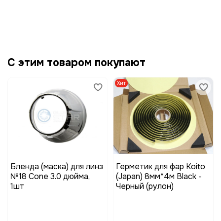
С этим товаром покупают
Хит
Бленда (маска) для линз
Герметик для фар Koito
№18 Cone 3.0 дюйма,
(Japan) 8мм*4м Black -
1шт
Черный (рулон)