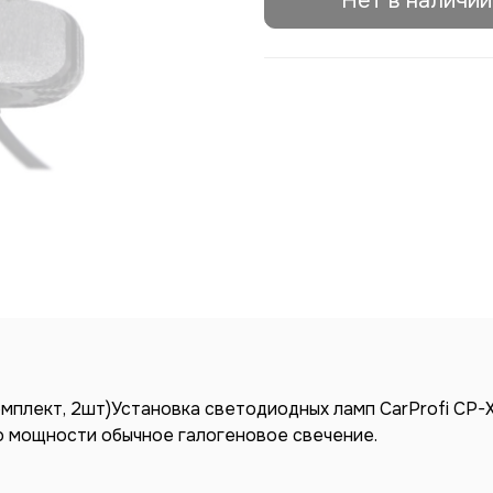
Нет в наличии
мплект, 2шт)Установка светодиодных ламп CarProfi CP-
по мощности обычное галогеновое свечение.