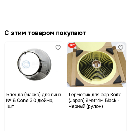
С этим товаром покупают
Хит
Бленда (маска) для линз
Герметик для фар Koito
№18 Cone 3.0 дюйма,
(Japan) 8мм*4м Black -
1шт
Черный (рулон)