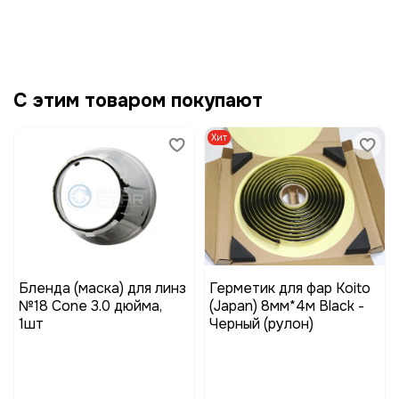
С этим товаром покупают
Хит
Бленда (маска) для линз
Герметик для фар Koito
№18 Cone 3.0 дюйма,
(Japan) 8мм*4м Black -
1шт
Черный (рулон)