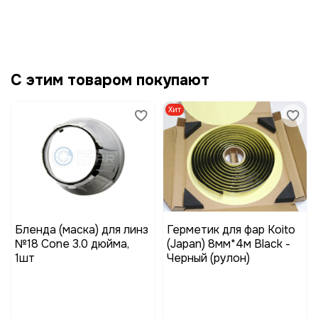
С этим товаром покупают
Хит
Бленда (маска) для линз
Герметик для фар Koito
№18 Cone 3.0 дюйма,
(Japan) 8мм*4м Black -
1шт
Черный (рулон)