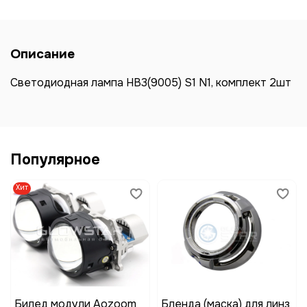
Описание
Светодиодная лампа HB3(9005) S1 N1, комплект 2шт
Популярное
Хит
Билед модули Aozoom
Бленда (маска) для линз