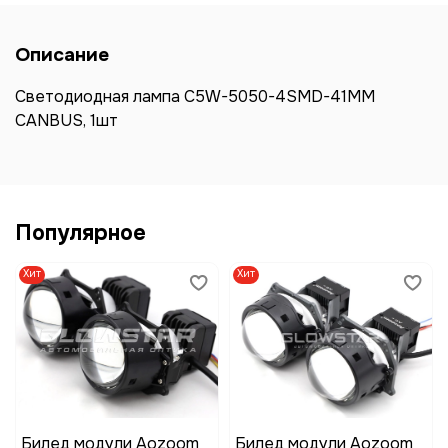
Описание
Светодиодная лампа C5W-5050-4SMD-41ММ
CANBUS, 1шт
Популярное
Хит
Хит
Билед модули Aozoom
Билед модули Aozoom