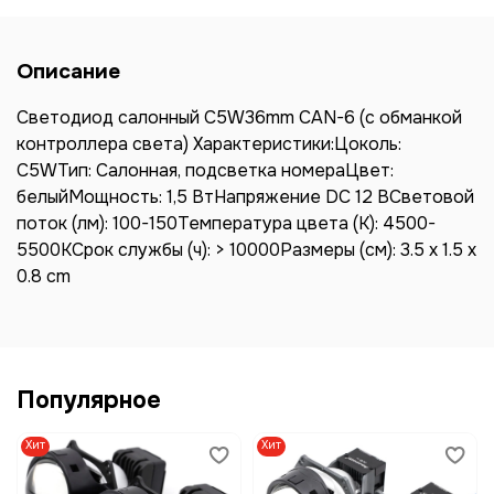
Описание
Светодиод салонный C5W36mm CAN-6 (с обманкой
контроллера света) Характеристики:Цоколь:
C5WТип: Салонная, подсветка номераЦвет:
белыйМощность: 1,5 ВтНапряжение DC 12 ВСветовой
поток (лм): 100-150Температура цвета (К): 4500-
5500KСрок службы (ч): > 10000Размеры (см): 3.5 x 1.5 x
0.8 cm
Популярное
Хит
Хит