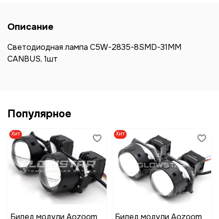
Описание
Светодиодная лампа C5W-2835-8SMD-31ММ
CANBUS, 1шт
Популярное
Хит
Хит
Билед модули Aozoom
Билед модули Aozoom