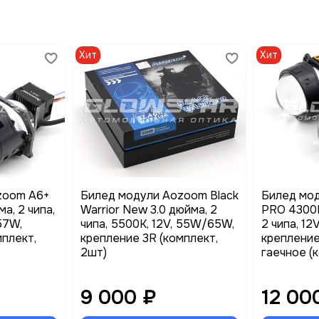
Хит
Хит
zoom A6+
Билед модули Aozoom Black
Билед мо
а, 2 чипа,
Warrior New 3.0 дюйма, 2
PRO 4300K
57W,
чипа, 5500K, 12V, 55W/65W,
2 чипа, 1
мплект,
крепление 3R (комплект,
крепление
2шт)
гаечное (
9 000 ₽
12 00