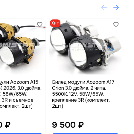
Хит
дули Aozoom A15
Билед модули Aozoom A17
Бл
 2026, 3.0 дюйма,
Orion 3.0 дюйма, 2 чипа,
Ca
2V, 58W/65W,
5500K, 12V, 58W/65W,
 3R и съемное
крепление 3R (комплект,
комплект, 2шт)
2шт)
0 ₽
9 500 ₽
3