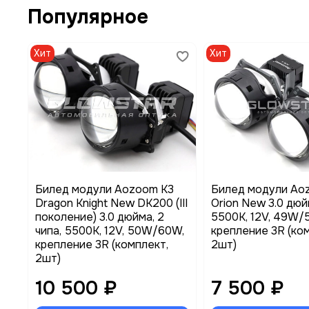
Популярное
Хит
Хит
Билед модули Aozoom K3
Билед модули Ao
Dragon Knight New DK200 (III
Orion New 3.0 дюйм
поколение) 3.0 дюйма, 2
5500K, 12V, 49W/
чипа, 5500K, 12V, 50W/60W,
крепление 3R (ко
крепление 3R (комплект,
2шт)
2шт)
10 500 ₽
7 500 ₽