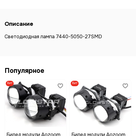
Описание
Светодиодная лампа 7440-5050-27SMD
Популярное
Хит
Хит
Билед модули Aozoom
Билед модули Aozoom