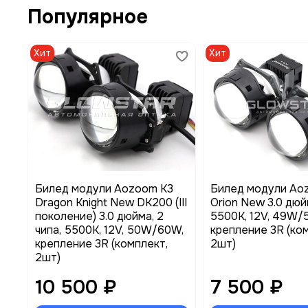
Популярное
Хит
Хит
Билед модули Aozoom K3
Билед модули Ao
Dragon Knight New DK200 (III
Orion New 3.0 дюйм
поколение) 3.0 дюйма, 2
5500K, 12V, 49W/
чипа, 5500K, 12V, 50W/60W,
крепление 3R (ко
крепление 3R (комплект,
2шт)
2шт)
10 500 ₽
7 500 ₽