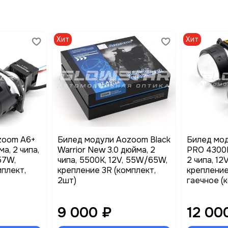
Хит
Хит
zoom A6+
Билед модули Aozoom Black
Билед мо
а, 2 чипа,
Warrior New 3.0 дюйма, 2
PRO 4300K
57W,
чипа, 5500K, 12V, 55W/65W,
2 чипа, 1
мплект,
крепление 3R (комплект,
крепление
2шт)
гаечное (
9 000 ₽
12 00