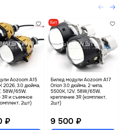
Хит
дули Aozoom A15
Билед модули Aozoom A17
Бл
 2026, 3.0 дюйма,
Orion 3.0 дюйма, 2 чипа,
Ca
2V, 58W/65W,
5500K, 12V, 58W/65W,
 3R и съемное
крепление 3R (комплект,
комплект, 2шт)
2шт)
0 ₽
9 500 ₽
3