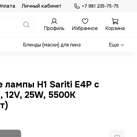
Оплата
Личный кабинет
+7 981 235-75-75
Профиль
Избранное
Корзина
Бленды (маски) для линз
Еще
лампы H1 Sariti E4P с
 12V, 25W, 5500K
т)