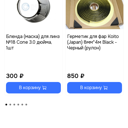
Бленда (маска) для линз
Герметик для фар Koito
№18 Cone 3.0 дюйма,
(Japan) 8мм*4м Black -
1шт
Черный (рулон)
300 ₽
850 ₽
В корзину
В корзину