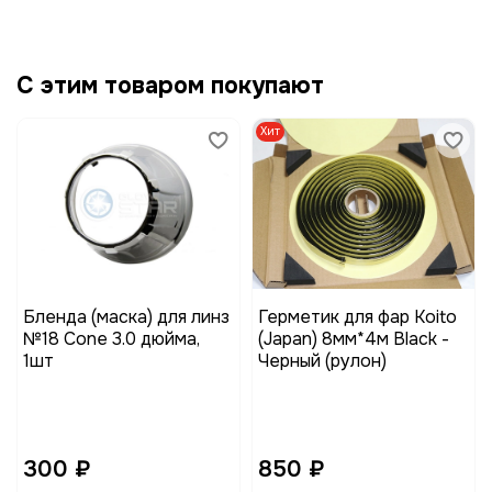
С этим товаром покупают
Хит
Бленда (маска) для линз
Герметик для фар Koito
№18 Cone 3.0 дюйма,
(Japan) 8мм*4м Black -
1шт
Черный (рулон)
300 ₽
850 ₽