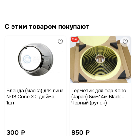
С этим товаром покупают
Хит
Бленда (маска) для линз
Герметик для фар Koito
№18 Cone 3.0 дюйма,
(Japan) 8мм*4м Black -
1шт
Черный (рулон)
300 ₽
850 ₽