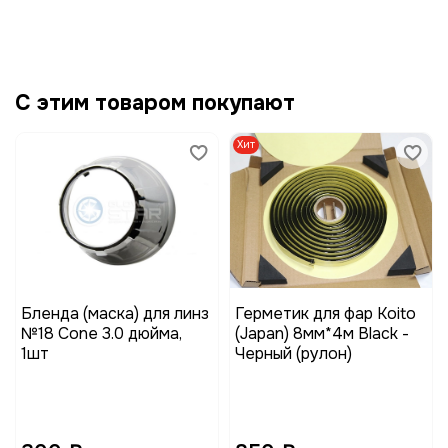
С этим товаром покупают
Хит
Бленда (маска) для линз
Герметик для фар Koito
№18 Cone 3.0 дюйма,
(Japan) 8мм*4м Black -
1шт
Черный (рулон)