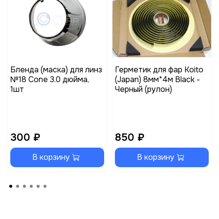
Бленда (маска) для линз
Герметик для фар Koito
№18 Cone 3.0 дюйма,
(Japan) 8мм*4м Black -
1шт
Черный (рулон)
300 ₽
850 ₽
В корзину
В корзину