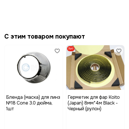
С этим товаром покупают
Хит
Бленда (маска) для линз
Герметик для фар Koito
№18 Cone 3.0 дюйма,
(Japan) 8мм*4м Black -
1шт
Черный (рулон)