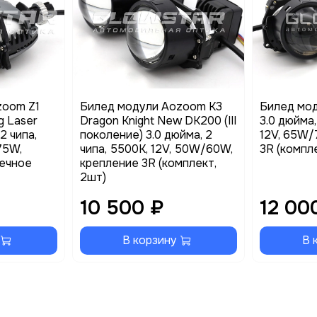
zoom Z1
Билед модули Aozoom K3
Билед мо
g Laser
Dragon Knight New DK200 (III
3.0 дюйма,
 2 чипа,
поколение) 3.0 дюйма, 2
12V, 65W/
75W,
чипа, 5500K, 12V, 50W/60W,
3R (компл
аечное
крепление 3R (комплект,
2шт)
10 500 ₽
12 00
В корзину
В 