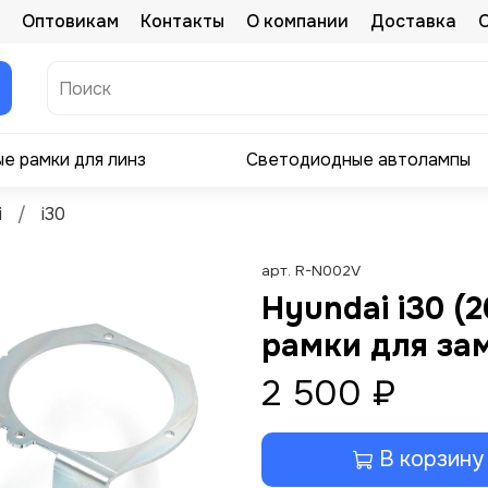
Оптовикам
Контакты
О компании
Доставка
е рамки для линз
Светодиодные автолампы
i
i30
арт.
R-N002V
Hyundai i30 (
рамки для зам
2 500 ₽
В корзину