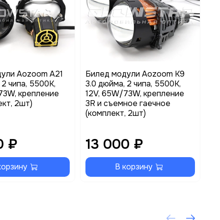
дули Aozoom A21
Билед модули Aozoom K9
Би
 2 чипа, 5500K,
3.0 дюйма, 2 чипа, 5500K,
3.
73W, крепление
12V, 65W/73W, крепление
12
ект, 2шт)
3R и съемное гаечное
3R
(комплект, 2шт)
(к
0 ₽
13 000 ₽
1
корзину
В корзину