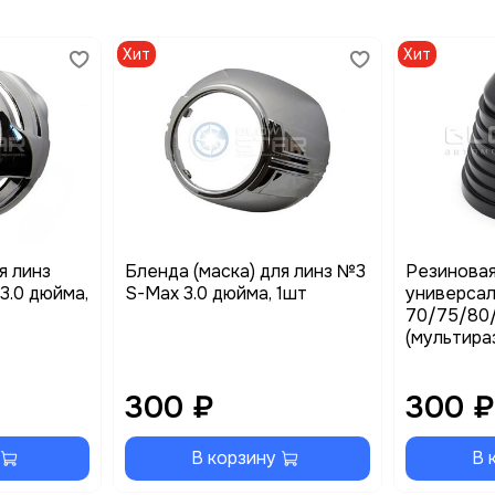
Хит
Хит
я линз
Бленда (маска) для линз №3
Резиновая
 3.0 дюйма,
S-Max 3.0 дюйма, 1шт
универсал
70/75/80
(мультира
300 ₽
300 
В корзину
В 