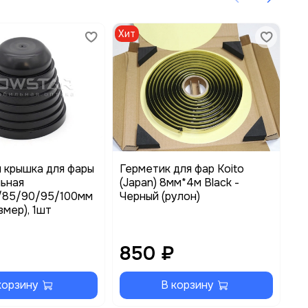
Хит
Хи
 крышка для фары
Герметик для фар Koito
Си
ьная
(Japan) 8мм*4м Black -
ус
/85/90/95/100мм
Черный (рулон)
змер), 1шт
₽
850 ₽
3
корзину
В корзину