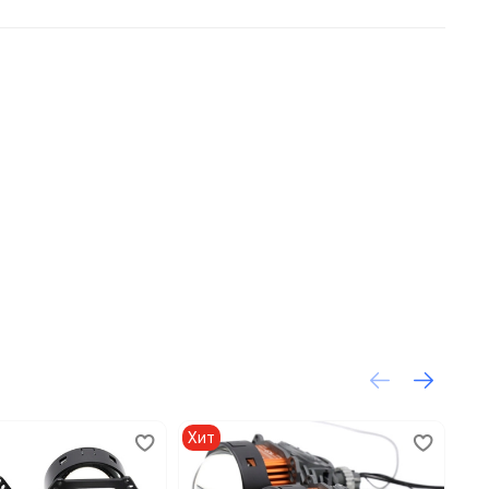
Хит
Хи