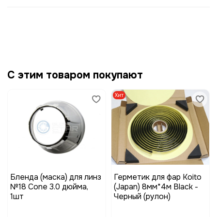
С этим товаром покупают
Хит
Бленда (маска) для линз
Герметик для фар Koito
№18 Cone 3.0 дюйма,
(Japan) 8мм*4м Black -
1шт
Черный (рулон)