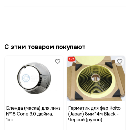
С этим товаром покупают
Хит
Бленда (маска) для линз
Герметик для фар Koito
№18 Cone 3.0 дюйма,
(Japan) 8мм*4м Black -
1шт
Черный (рулон)