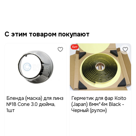
С этим товаром покупают
Хит
Бленда (маска) для линз
Герметик для фар Koito
№18 Cone 3.0 дюйма,
(Japan) 8мм*4м Black -
1шт
Черный (рулон)