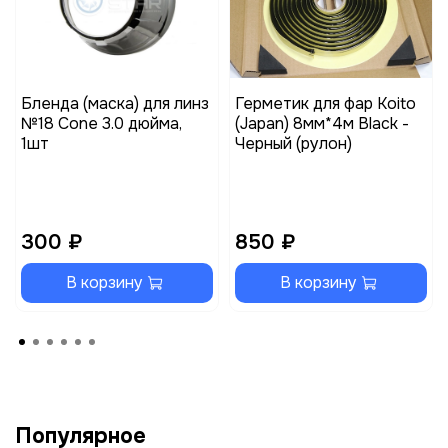
Бленда (маска) для линз
Герметик для фар Koito
№18 Cone 3.0 дюйма,
(Japan) 8мм*4м Black -
1шт
Черный (рулон)
300 ₽
850 ₽
В корзину
В корзину
Популярное