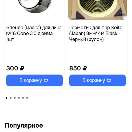
Бленда (маска) для линз
Герметик для фар Koito
№18 Cone 3.0 дюйма,
(Japan) 8мм*4м Black -
1шт
Черный (рулон)
300 ₽
850 ₽
В корзину
В корзину
Популярное