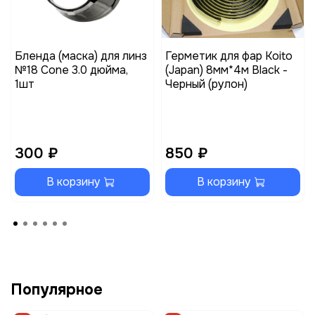
Бленда (маска) для линз
Герметик для фар Koito
№18 Cone 3.0 дюйма,
(Japan) 8мм*4м Black -
1шт
Черный (рулон)
300 ₽
850 ₽
В корзину
В корзину
Популярное