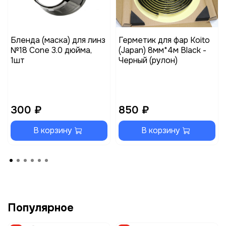
Бленда (маска) для линз
Герметик для фар Koito
№18 Cone 3.0 дюйма,
(Japan) 8мм*4м Black -
1шт
Черный (рулон)
300 ₽
850 ₽
В корзину
В корзину
Популярное