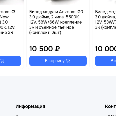
zoom K3
Билед модули Aozoom K10
Билед мо
 New
3.0 дюйма, 2 чипа, 5500K,
3.0 дюйма,
 3.0
12V, 58W/66W, крепление
12V, 53W/
0K, 12V,
3R и съемное гаечное
3R (компл
ние 3R
(комплект, 2шт)
10 500 ₽
10 00
В корзину
В 
Информация
Кон