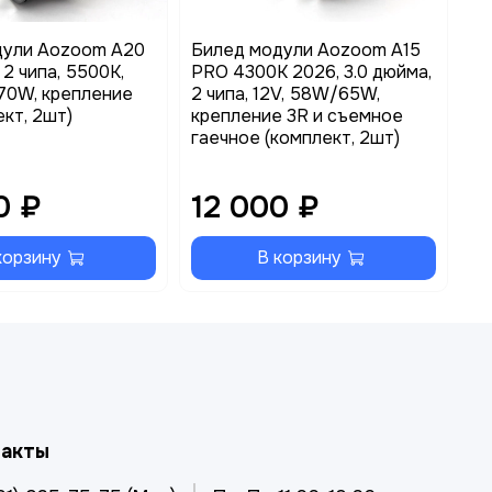
дули Aozoom A20
Билед модули Aozoom A15
Би
 2 чипа, 5500K,
PRO 4300K 2026, 3.0 дюйма,
(п
70W, крепление
2 чипа, 12V, 58W/65W,
2 
ект, 2шт)
крепление 3R и съемное
55
гаечное (комплект, 2шт)
(к
0 ₽
12 000 ₽
1
корзину
В корзину
такты