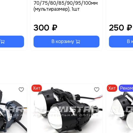
70/75/80/85/90/95/100мм
(мультиразмер), 1шт
300 ₽
250 ₽
В корзину
В 
Хит
Хит
Реко