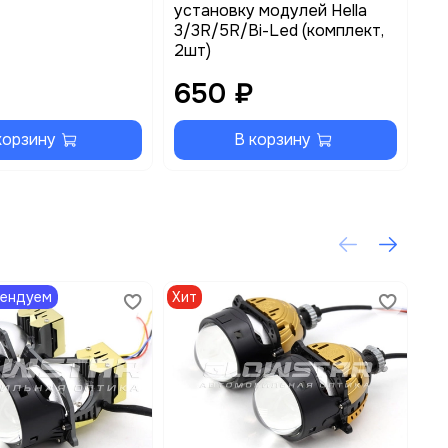
установку модулей Hella
по
3/3R/5R/Bi-Led (комплект,
2шт)
650 ₽
3
корзину
В корзину
мендуем
Хит
Хи