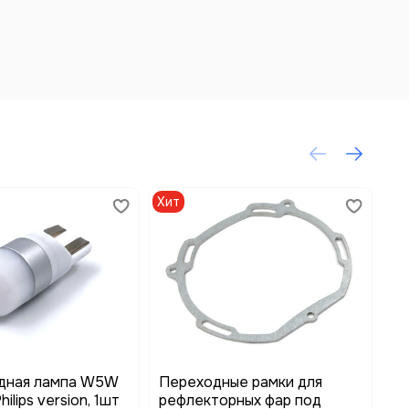
Хит
Хи
дная лампа W5W
Переходные рамки для
Ре
ilips version, 1шт
рефлекторных фар под
ти