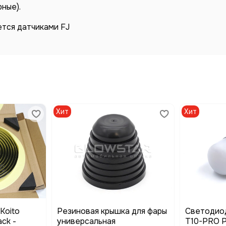
рные).
тся датчиками FJ
Хит
Хит
Koito
Резиновая крышка для фары
Светодио
ack -
универсальная
T10-PRO Ph