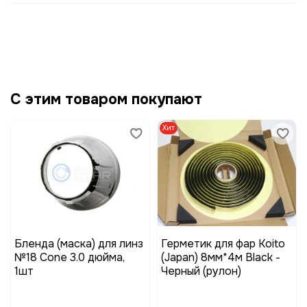
С этим товаром покупают
Хит
Бленда (маска) для линз
Герметик для фар Koito
№18 Cone 3.0 дюйма,
(Japan) 8мм*4м Black -
1шт
Черный (рулон)