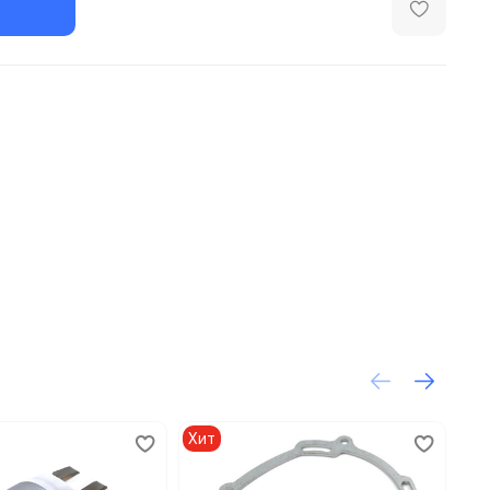
Хит
Хи