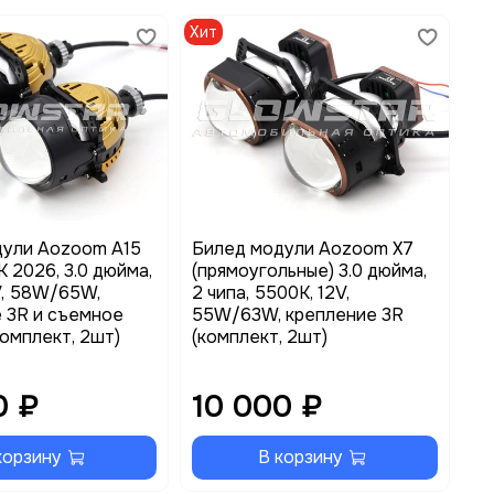
Хит
Хи
дули Aozoom A15
Билед модули Aozoom X7
Би
 2026, 3.0 дюйма,
(прямоугольные) 3.0 дюйма,
Tr
2V, 58W/65W,
2 чипа, 5500K, 12V,
во
 3R и съемное
55W/63W, крепление 3R
55
комплект, 2шт)
(комплект, 2шт)
кр
2ш
0 ₽
10 000 ₽
1
корзину
В корзину