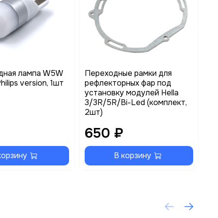
дная лампа W5W
Переходные рамки для
Ре
ilips version, 1шт
рефлекторных фар под
ти
установку модулей Hella
по
3/3R/5R/Bi-Led (комплект,
2шт)
650 ₽
3
корзину
В корзину