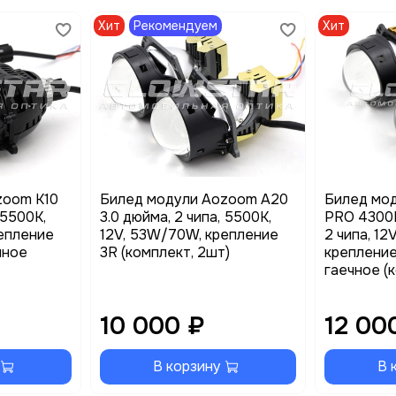
Хит
Рекомендуем
Хит
zoom K10
Билед модули Aozoom A20
Билед мо
 5500K,
3.0 дюйма, 2 чипа, 5500K,
PRO 4300K
епление
12V, 53W/70W, крепление
2 чипа, 1
чное
3R (комплект, 2шт)
крепление
гаечное (
10 000 ₽
12 00
В корзину
В 