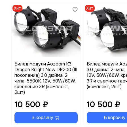
Хит
Хит
Билед модули Aozoom K3
Билед модули Ao
Dragon Knight New DK200 (III
3.0 дюйма, 2 чипа,
поколение) 3.0 дюйма, 2
12V, 58W/66W, кр
чипа, 5500K, 12V, 50W/60W,
3R и съемное гае
крепление 3R (комплект,
(комплект, 2шт)
2шт)
10 500 ₽
10 500 ₽
В корзину
В корзину