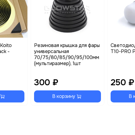
Koito
Резиновая крышка для фары
Светодио
ack -
универсальная
T10-PRO Ph
70/75/80/85/90/95/100мм
(мультиразмер), 1шт
300 ₽
250 ₽
В корзину
В 