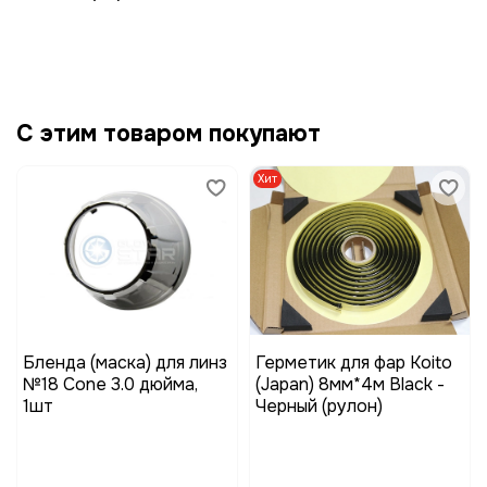
С этим товаром покупают
Хит
Бленда (маска) для линз
Герметик для фар Koito
№18 Cone 3.0 дюйма,
(Japan) 8мм*4м Black -
1шт
Черный (рулон)