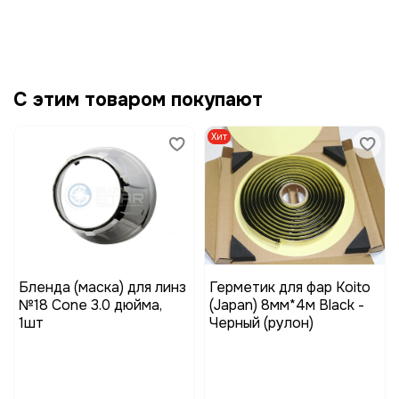
С этим товаром покупают
Хит
Бленда (маска) для линз
Герметик для фар Koito
№18 Cone 3.0 дюйма,
(Japan) 8мм*4м Black -
1шт
Черный (рулон)