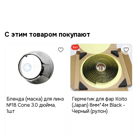
С этим товаром покупают
Хит
Бленда (маска) для линз
Герметик для фар Koito
№18 Cone 3.0 дюйма,
(Japan) 8мм*4м Black -
1шт
Черный (рулон)