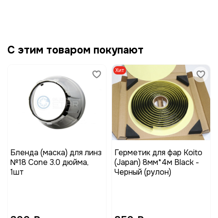
С этим товаром покупают
Хит
Бленда (маска) для линз
Герметик для фар Koito
№18 Cone 3.0 дюйма,
(Japan) 8мм*4м Black -
1шт
Черный (рулон)