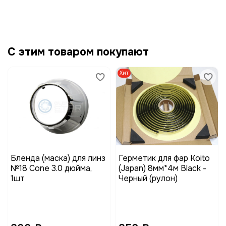
С этим товаром покупают
Хит
Бленда (маска) для линз
Герметик для фар Koito
№18 Cone 3.0 дюйма,
(Japan) 8мм*4м Black -
1шт
Черный (рулон)