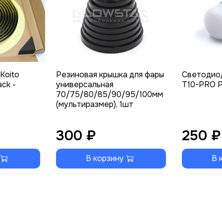
Koito
Резиновая крышка для фары
Светодио
ack -
универсальная
T10-PRO Ph
70/75/80/85/90/95/100мм
(мультиразмер), 1шт
300 ₽
250 ₽
В корзину
В 