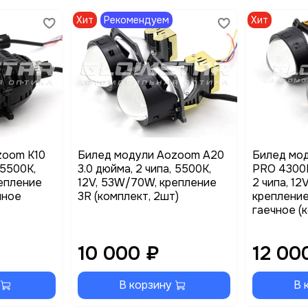
Хит
Рекомендуем
Хит
zoom K10
Билед модули Aozoom A20
Билед мо
 5500K,
3.0 дюйма, 2 чипа, 5500K,
PRO 4300K
епление
12V, 53W/70W, крепление
2 чипа, 1
чное
3R (комплект, 2шт)
крепление
гаечное (
10 000 ₽
12 00
В корзину
В 