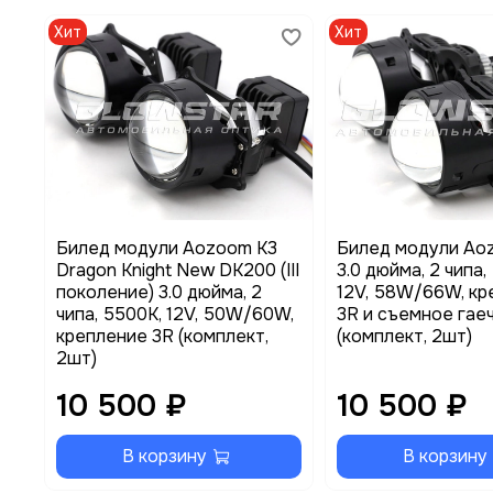
Хит
Хит
Билед модули Aozoom K3
Билед модули Ao
Dragon Knight New DK200 (III
3.0 дюйма, 2 чипа,
поколение) 3.0 дюйма, 2
12V, 58W/66W, кр
чипа, 5500K, 12V, 50W/60W,
3R и съемное гае
крепление 3R (комплект,
(комплект, 2шт)
2шт)
10 500 ₽
10 500 ₽
В корзину
В корзину