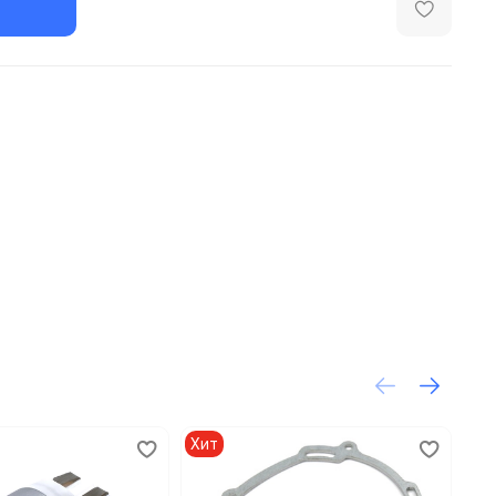
Хит
Хи