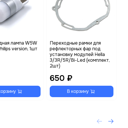
дная лампа W5W
Переходные рамки для
Ре
ilips version, 1шт
рефлекторных фар под
ти
установку модулей Hella
по
3/3R/5R/Bi-Led (комплект,
2шт)
650 ₽
3
корзину
В корзину