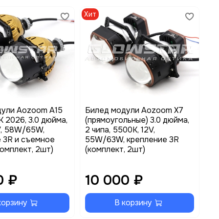
Хит
Хи
дули Aozoom A15
Билед модули Aozoom X7
Би
 2026, 3.0 дюйма,
(прямоугольные) 3.0 дюйма,
Tr
2V, 58W/65W,
2 чипа, 5500K, 12V,
во
 3R и съемное
55W/63W, крепление 3R
55
комплект, 2шт)
(комплект, 2шт)
кр
2ш
0 ₽
10 000 ₽
1
корзину
В корзину