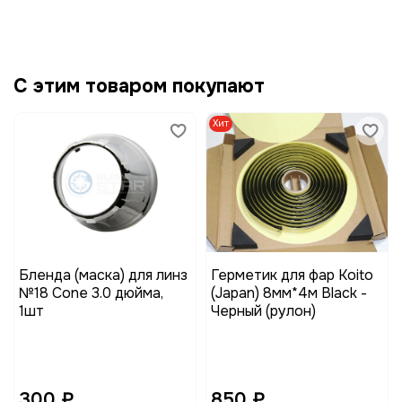
С этим товаром покупают
Хит
Бленда (маска) для линз
Герметик для фар Koito
№18 Cone 3.0 дюйма,
(Japan) 8мм*4м Black -
1шт
Черный (рулон)
300 ₽
850 ₽