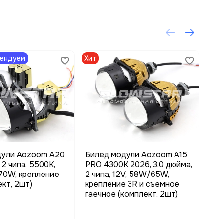
мендуем
Хит
Хи
дули Aozoom A20
Билед модули Aozoom A15
Би
 2 чипа, 5500K,
PRO 4300K 2026, 3.0 дюйма,
(п
70W, крепление
2 чипа, 12V, 58W/65W,
2 
ект, 2шт)
крепление 3R и съемное
55
гаечное (комплект, 2шт)
(к