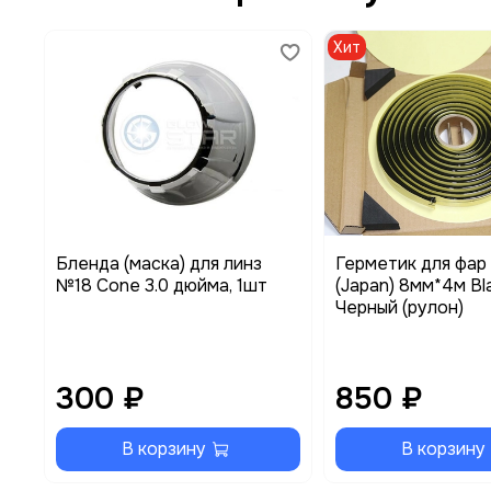
Хит
Бленда (маска) для линз
Герметик для фар 
№18 Cone 3.0 дюйма, 1шт
(Japan) 8мм*4м Bl
Черный (рулон)
300 ₽
850 ₽
В корзину
В корзину