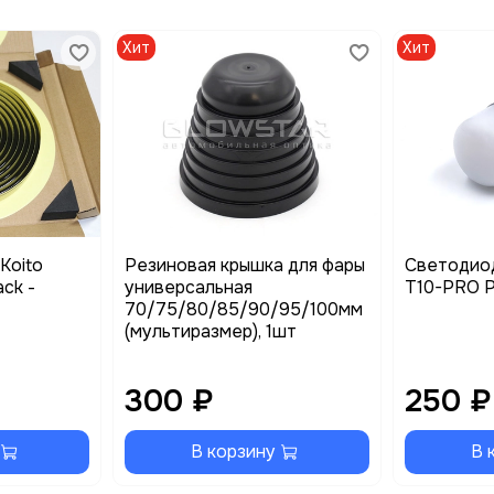
Хит
Хит
Koito
Резиновая крышка для фары
Светодио
ack -
универсальная
T10-PRO Ph
70/75/80/85/90/95/100мм
(мультиразмер), 1шт
300 ₽
250 ₽
В корзину
В 