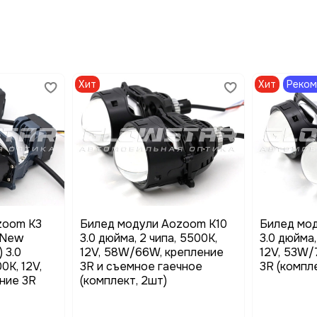
Хит
Хит
Реко
zoom K3
Билед модули Aozoom K10
Билед мо
 New
3.0 дюйма, 2 чипа, 5500K,
3.0 дюйма,
 3.0
12V, 58W/66W, крепление
12V, 53W/
0K, 12V,
3R и съемное гаечное
3R (компл
ние 3R
(комплект, 2шт)