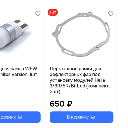
Хит
Хи
дная лампа W5W
Переходные рамки для
Ре
ilips version, 1шт
рефлекторных фар под
ти
установку модулей Hella
по
3/3R/5R/Bi-Led (комплект,
2шт)
650 ₽
3
корзину
В корзину