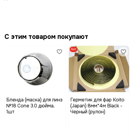
С этим товаром покупают
Хит
Бленда (маска) для линз
Герметик для фар Koito
№18 Cone 3.0 дюйма,
(Japan) 8мм*4м Black -
1шт
Черный (рулон)