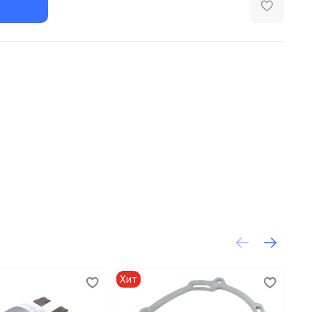
Хит
Хи