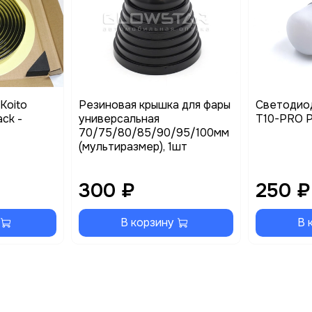
Koito
Резиновая крышка для фары
Светодио
ack -
универсальная
T10-PRO Ph
70/75/80/85/90/95/100мм
(мультиразмер), 1шт
300 ₽
250 ₽
В корзину
В 