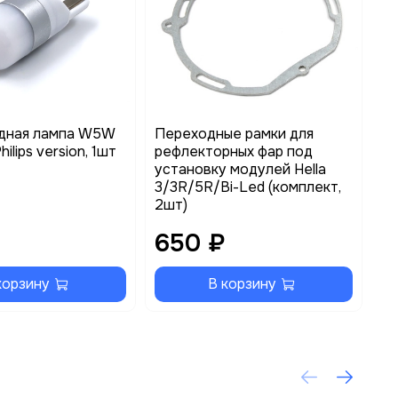
дная лампа W5W
Переходные рамки для
Ре
ilips version, 1шт
рефлекторных фар под
ти
установку модулей Hella
по
3/3R/5R/Bi-Led (комплект,
2шт)
650 ₽
3
корзину
В корзину