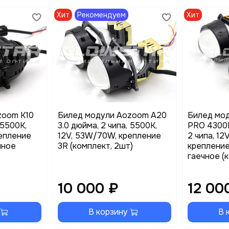
Хит
Рекомендуем
Хит
zoom K10
Билед модули Aozoom A20
Билед мо
 5500K,
3.0 дюйма, 2 чипа, 5500K,
PRO 4300K
епление
12V, 53W/70W, крепление
2 чипа, 1
чное
3R (комплект, 2шт)
крепление
гаечное (
10 000 ₽
12 00
В корзину
В 