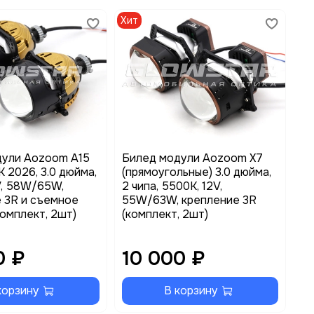
Хит
Хи
дули Aozoom A15
Билед модули Aozoom X7
Би
 2026, 3.0 дюйма,
(прямоугольные) 3.0 дюйма,
Tr
2V, 58W/65W,
2 чипа, 5500K, 12V,
во
 3R и съемное
55W/63W, крепление 3R
55
комплект, 2шт)
(комплект, 2шт)
кр
2ш
0 ₽
10 000 ₽
1
корзину
В корзину