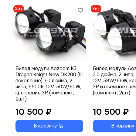
Хит
Хит
Билед модули Aozoom K3
Билед модули Ao
Dragon Knight New DK200 (III
3.0 дюйма, 2 чипа,
поколение) 3.0 дюйма, 2
12V, 58W/66W, кр
чипа, 5500K, 12V, 50W/60W,
3R и съемное гае
крепление 3R (комплект,
(комплект, 2шт)
2шт)
10 500 ₽
10 500 ₽
В корзину
В корзину